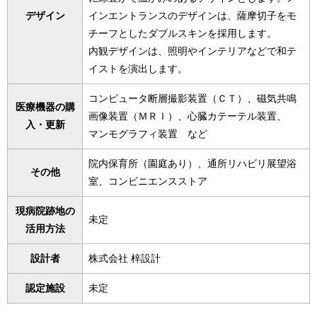
デザイン
インエントランスのデザインは、薩摩切子をモ
チーフとしたダブルスキンを採用します。
内観デザインは、照明やインテリアなどで和テ
イストを演出します。
コンピュータ断層撮影装置（ＣＴ）、磁気共鳴
医療機器の購
画像装置（ＭＲＩ）、心臓カテーテル装置、
入・更新
マンモグラフィ装置 など
院内保育所（園庭あり）、通所リハビリ展望浴
その他
室、コンビニエンスストア
現病院跡地の
未定
活用方法
設計者
株式会社 梓設計
認定施設
未定