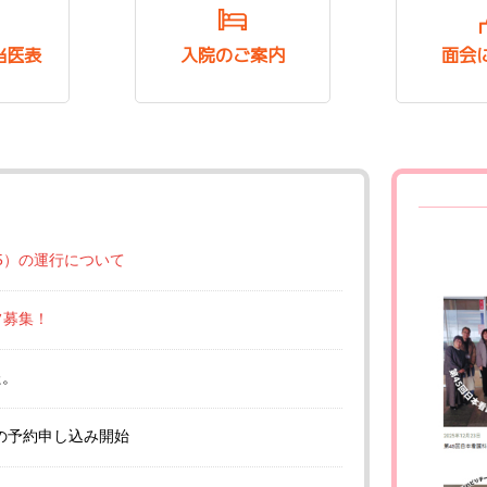
当医表
入院のご案内
面会
15）の運行について
フ募集！
た。
クの予約申し込み開始