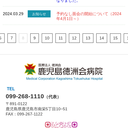
なりました。
地域とのつながり
2024.03.29
予約なし面会の開始について（2024
お知らせ
年4月1日～）
採用情報
6
7
8
9
10
11
12
13
14
15
交通アクセス
閉じる
TEL
099-268-1110
（代表）
〒891-0122
鹿児島県鹿児島市南栄5丁目10−51
FAX：099-267-1122